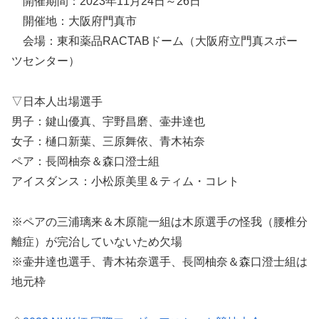
開催期間：2023年11月24日～26日
開催地：大阪府門真市
会場：東和薬品RACTABドーム（大阪府立門真スポー
ツセンター）
▽日本人出場選手
男子：鍵山優真、宇野昌磨、壷井達也
女子：樋口新葉、三原舞依、青木祐奈
ペア：長岡柚奈＆森口澄士組
アイスダンス：小松原美里＆ティム・コレト
※ペアの三浦璃来＆木原龍一組は木原選手の怪我（腰椎分
離症）が完治していないため欠場
※壷井達也選手、青木祐奈選手、長岡柚奈＆森口澄士組は
地元枠