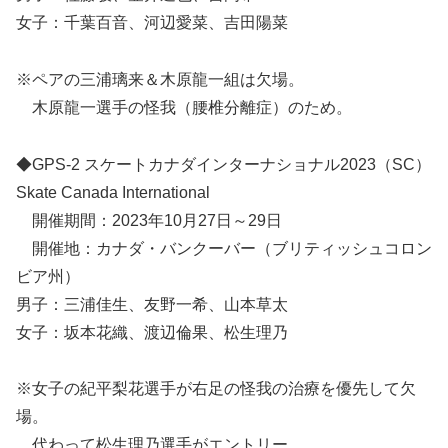
女子：千葉百音、河辺愛菜、吉田陽菜
※ペアの三浦璃来＆木原龍一組は欠場。
木原龍一選手の怪我（腰椎分離症）のため。
◆GPS-2 スケートカナダインターナショナル2023（SC）
Skate Canada International
開催期間：2023年10月27日～29日
開催地：カナダ・バンクーバー（ブリティッシュコロン
ビア州）
男子：三浦佳生、友野一希、山本草太
女子：坂本花織、渡辺倫果、松生理乃
※女子の紀平梨花選手が右足の怪我の治療を優先して欠
場。
代わって松生理乃選手がエントリー。