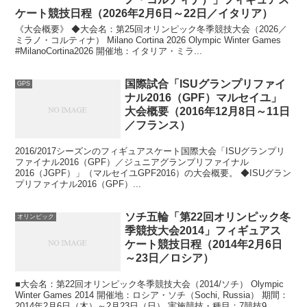
ケート競技日程（2026年2月6日～22日／イタリア）
《大会概要》 ◆大会名：第25回オリンピック冬季競技大会（2026／
ミラノ・コルティナ） Milano Cortina 2026 Olympic Winter Games
#MilanoCortina2026 開催地：イタリア・ミラ...
国際試合「ISUグランプリファイ
GPS
ナル2016（GPF）マルセイユ」
大会概要（2016年12月8日～11日
／フランス）
2016/2017シーズンのフィギュアスケート国際大会「ISUグランプリ
ファイナル2016（GPF）／ジュニアグランプリファイナル
2016（JGPF）」（マルセイユGPF2016）の大会概要。 ◆ISUグラン
プリファイナル2016（GPF）...
ソチ五輪「第22回オリンピック冬
オリンピック
季競技大会2014」フィギュアス
ケート競技日程（2014年2月6日
～23日／ロシア）
■大会名：第22回オリンピック冬季競技大会（2014/ソチ） Olympic
Winter Games 2014 開催地：ロシア・ソチ（Sochi, Russia） 期間：
2014年2月6日（木）～2月23日（日） 実施競技・種目：7競技9...