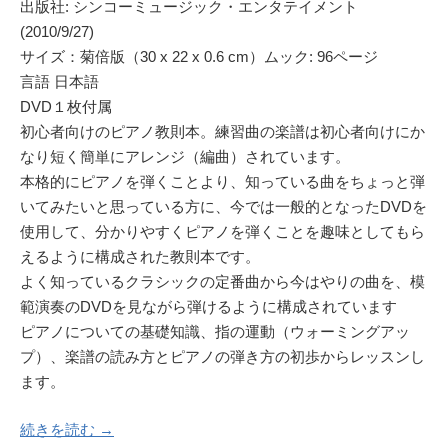
出版社: シンコーミュージック・エンタテイメント
(2010/9/27)
サイズ：菊倍版（30 x 22 x 0.6 cm）ムック: 96ページ
言語 日本語
DVD１枚付属
初心者向けのピアノ教則本。練習曲の楽譜は初心者向けにか
なり短く簡単にアレンジ（編曲）されています。
本格的にピアノを弾くことより、知っている曲をちょっと弾
いてみたいと思っている方に、今では一般的となったDVDを
使用して、分かりやすくピアノを弾くことを趣味としてもら
えるように構成された教則本です。
よく知っているクラシックの定番曲から今はやりの曲を、模
範演奏のDVDを見ながら弾けるように構成されています
ピアノについての基礎知識、指の運動（ウォーミングアッ
プ）、楽譜の読み方とピアノの弾き方の初歩からレッスンし
ます。
続きを読む →