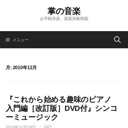
コ
掌の音楽
ン
テ
お手軽音楽、楽器演奏情報
ン
ツ
へ
検
メニュー
ス
キ
索:
ッ
プ
月:
2010年12月
『これから始める趣味のピアノ
入門編［改訂版］DVD付』シンコ
ーミュージック
2010年12月29日
/
詞己