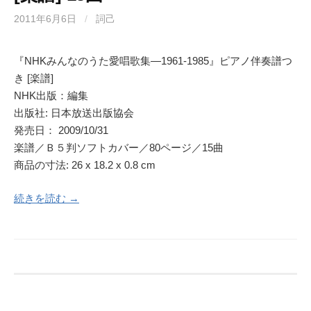
2011年6月6日
/
詞己
『NHKみんなのうた愛唱歌集―1961‐1985』ピアノ伴奏譜つ
き [楽譜]
NHK出版：編集
出版社: 日本放送出版協会
発売日： 2009/10/31
楽譜／Ｂ５判ソフトカバー／80ページ／15曲
商品の寸法: 26 x 18.2 x 0.8 cm
続きを読む →