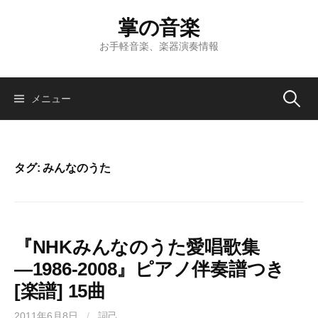
コ
掌の音楽
ン
テ
お手軽音楽、楽器演奏情報
ン
ツ
へ
検
メニュー
ス
キ
索:
ッ
プ
タグ:
みんなのうた
『NHKみんなのうた愛唱歌集
―1986‐2008』ピアノ伴奏譜つき
[楽譜] 15曲
2011年6月8日
/
詞己