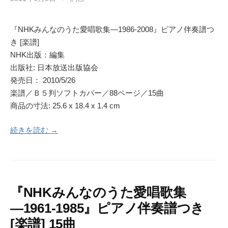
『NHKみんなのうた愛唱歌集―1986‐2008』ピアノ伴奏譜つ
き [楽譜]
NHK出版：編集
出版社: 日本放送出版協会
発売日： 2010/5/26
楽譜／Ｂ５判ソフトカバー／88ページ／15曲
商品の寸法: 25.6 x 18.4 x 1.4 cm
続きを読む →
『NHKみんなのうた愛唱歌集
―1961‐1985』ピアノ伴奏譜つき
[楽譜] 15曲