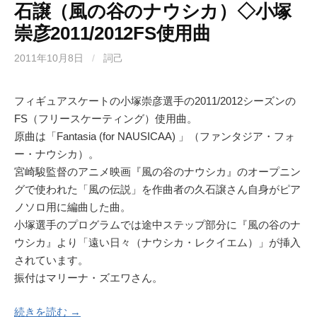
石譲（風の谷のナウシカ）◇小塚
崇彦2011/2012FS使用曲
2011年10月8日
/
詞己
フィギュアスケートの小塚崇彦選手の2011/2012シーズンの
FS（フリースケーティング）使用曲。
原曲は「Fantasia (for NAUSICAA) 」（ファンタジア・フォ
ー・ナウシカ）。
宮崎駿監督のアニメ映画『風の谷のナウシカ』のオープニン
グで使われた「風の伝説」を作曲者の久石譲さん自身がピア
ノソロ用に編曲した曲。
小塚選手のプログラムでは途中ステップ部分に『風の谷のナ
ウシカ』より「遠い日々（ナウシカ・レクイエム）」が挿入
されています。
振付はマリーナ・ズエワさん。
続きを読む →