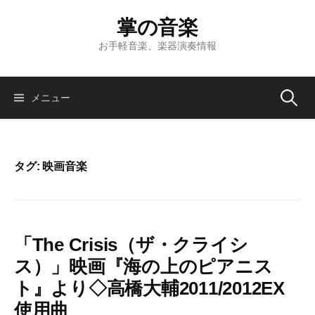
コ
掌の音楽
ン
テ
お手軽音楽、楽器演奏情報
ン
ツ
へ
検
メニュー
ス
キ
索:
ッ
プ
タグ:
映画音楽
「The Crisis（ザ・クライシ
ス）」映画『海の上のピアニス
ト』より◇高橋大輔2011/2012EX
使用曲