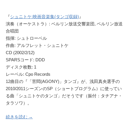
『
シュニトケ:映画音楽集(タンゴ収録)
』
演奏（オーケストラ）: ベルリン放送交響楽団, ベルリン放送
合唱団
指揮: シュトローベル
作曲: アルフレット・シュニトケ
CD (2002/2/12)
SPARSコード: DDD
ディスク枚数: 1
レーベル: Cpo Records
12曲目の『「苦悶(AGONY)」タンゴ』が、浅田真央選手の
2010/2011シーズンのSP（ショートプログラム）に使ってい
る曲「シュニトケのタンゴ」だそうです（振付：タチアナ・
タラソワ）。
続きを読む →