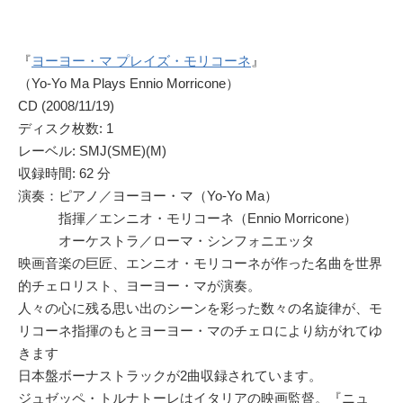
『
ヨーヨー・マ プレイズ・モリコーネ
』
（Yo-Yo Ma Plays Ennio Morricone）
CD (2008/11/19)
ディスク枚数: 1
レーベル: SMJ(SME)(M)
収録時間: 62 分
演奏：ピアノ／ヨーヨー・マ（Yo-Yo Ma）
指揮／エンニオ・モリコーネ（Ennio Morricone）
オーケストラ／ローマ・シンフォニエッタ
映画音楽の巨匠、エンニオ・モリコーネが作った名曲を世界
的チェロリスト、ヨーヨー・マが演奏。
人々の心に残る思い出のシーンを彩った数々の名旋律が、モ
リコーネ指揮のもとヨーヨー・マのチェロにより紡がれてゆ
きます
日本盤ボーナストラックが2曲収録されています。
ジュゼッペ・トルナトーレはイタリアの映画監督。『ニュ