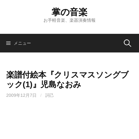
コ
掌の音楽
ン
テ
お手軽音楽、楽器演奏情報
ン
ツ
へ
検
メニュー
ス
キ
索:
ッ
楽譜付絵本『クリスマスソングブ
プ
ック(1)』児島なおみ
2009年12月7日
/
詞己