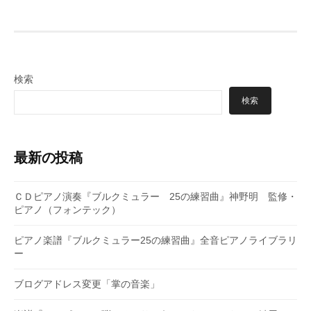
ビ
ゲ
ー
検索
シ
検索
ョ
ン
最新の投稿
ＣＤピアノ演奏『ブルクミュラー 25の練習曲』神野明 監修・
ピアノ（フォンテック）
ピアノ楽譜『ブルクミュラー25の練習曲』全音ピアノライブラリ
ー
ブログアドレス変更「掌の音楽」