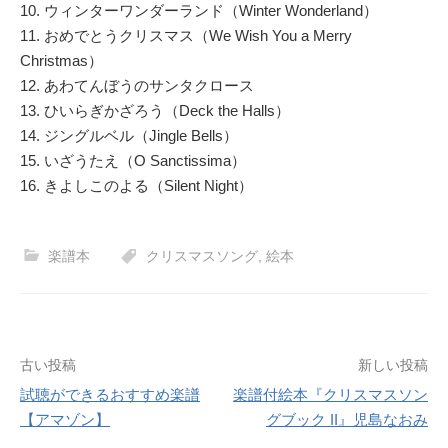
10. ウィンターワンダーランド（Winter Wonderland）
11. おめでとうクリスマス（We Wish You a Merry
Christmas）
12. あわてんぼうのサンタクロース
13. ひいらぎかざろう（Deck the Halls）
14. ジングルベル（Jingle Bells）
15. いざうたえ（O Sanctissima）
16. きよしこのよる（Silent Night）
楽譜本
クリスマスソング
,
絵本
投
古い投稿
新しい投稿
試聴ができるおすすめ楽譜
楽譜付絵本『クリスマスソン
稿
【アマゾン】
グブック II』児島なおみ
ナ