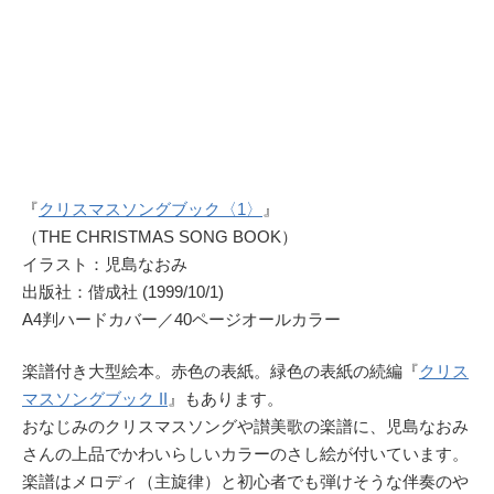
『
クリスマスソングブック〈1〉
』
（THE CHRISTMAS SONG BOOK）
イラスト：児島なおみ
出版社：偕成社 (1999/10/1)
A4判ハードカバー／40ページオールカラー
楽譜付き大型絵本。赤色の表紙。緑色の表紙の続編『
クリス
マスソングブック II
』もあります。
おなじみのクリスマスソングや讃美歌の楽譜に、児島なおみ
さんの上品でかわいらしいカラーのさし絵が付いています。
楽譜はメロディ（主旋律）と初心者でも弾けそうな伴奏のや