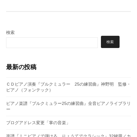
ゲ
ー
シ
検索
ョ
検索
ン
最新の投稿
ＣＤピアノ演奏『ブルクミュラー 25の練習曲』神野明 監修・
ピアノ（フォンテック）
ピアノ楽譜『ブルクミュラー25の練習曲』全音ピアノライブラリ
ー
ブログアドレス変更「掌の音楽」
楽譜『ミニピアノで弾ける りょうてでクラシック』32鍵用／カ