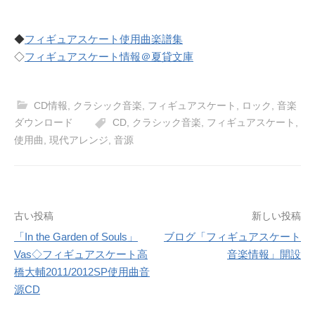
◆
フィギュアスケート使用曲楽譜集
◇
フィギュアスケート情報＠夏貸文庫
CD情報
,
クラシック音楽
,
フィギュアスケート
,
ロック
,
音楽
ダウンロード
CD
,
クラシック音楽
,
フィギュアスケート
,
使用曲
,
現代アレンジ
,
音源
投
古い投稿
新しい投稿
「In the Garden of Souls」
ブログ「フィギュアスケート
稿
Vas◇フィギュアスケート高
音楽情報」開設
ナ
橋大輔2011/2012SP使用曲音
源CD
ビ