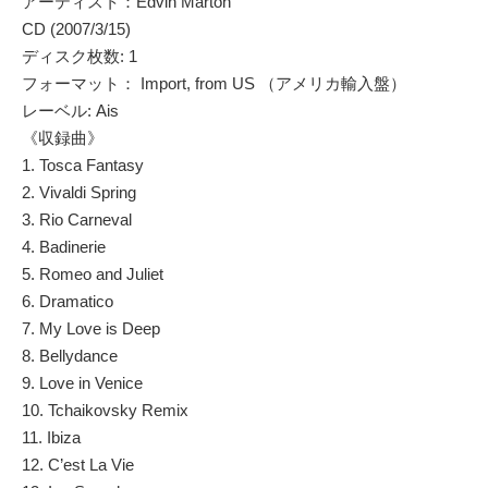
アーティスト：Edvin Marton
CD (2007/3/15)
ディスク枚数: 1
フォーマット： Import, from US （アメリカ輸入盤）
レーベル: Ais
《収録曲》
1. Tosca Fantasy
2. Vivaldi Spring
3. Rio Carneval
4. Badinerie
5. Romeo and Juliet
6. Dramatico
7. My Love is Deep
8. Bellydance
9. Love in Venice
10. Tchaikovsky Remix
11. Ibiza
12. C’est La Vie