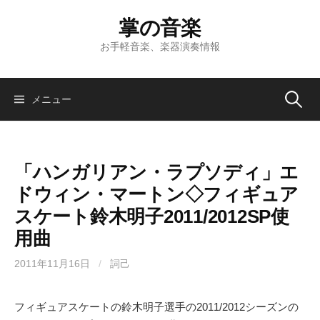
コ
掌の音楽
ン
テ
お手軽音楽、楽器演奏情報
ン
ツ
へ
検
メニュー
ス
キ
索:
ッ
「ハンガリアン・ラプソディ」エ
プ
ドウィン・マートン◇フィギュア
スケート鈴木明子2011/2012SP使
用曲
2011年11月16日
/
詞己
フィギュアスケートの鈴木明子選手の2011/2012シーズンの