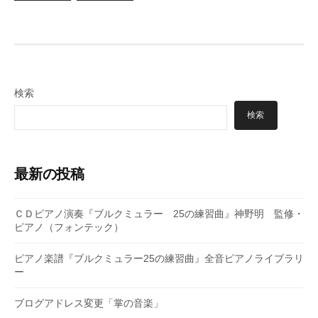
稿
の
ペ
ー
ジ
検索
送
検索
り
最新の投稿
ＣＤピアノ演奏『ブルクミュラー 25の練習曲』神野明 監修・
ピアノ（フォンテック）
ピアノ楽譜『ブルクミュラー25の練習曲』全音ピアノライブラリ
ー
ブログアドレス変更「掌の音楽」