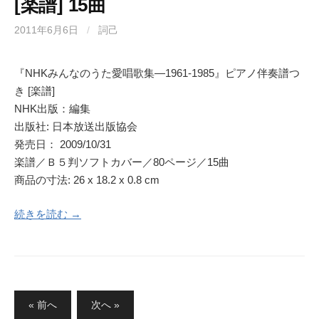
[楽譜] 15曲
2011年6月6日
/
詞己
『NHKみんなのうた愛唱歌集―1961‐1985』ピアノ伴奏譜つ
き [楽譜]
NHK出版：編集
出版社: 日本放送出版協会
発売日： 2009/10/31
楽譜／Ｂ５判ソフトカバー／80ページ／15曲
商品の寸法: 26 x 18.2 x 0.8 cm
続きを読む →
投
« 前へ
次へ »