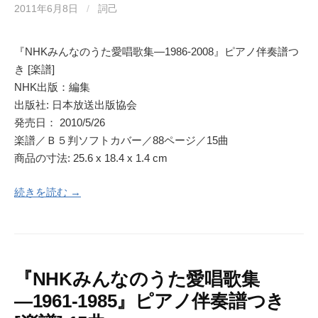
2011年6月8日
/
詞己
『NHKみんなのうた愛唱歌集―1986‐2008』ピアノ伴奏譜つ
き [楽譜]
NHK出版：編集
出版社: 日本放送出版協会
発売日： 2010/5/26
楽譜／Ｂ５判ソフトカバー／88ページ／15曲
商品の寸法: 25.6 x 18.4 x 1.4 cm
続きを読む →
『NHKみんなのうた愛唱歌集
―1961‐1985』ピアノ伴奏譜つき