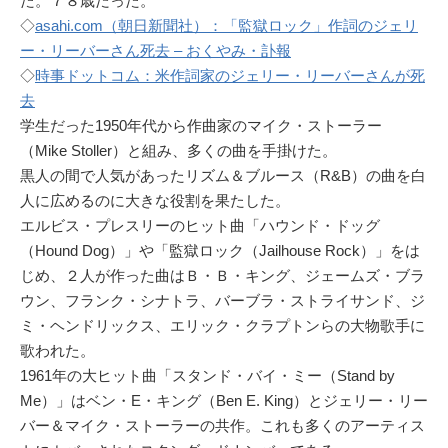
た。７８歳だった。
◇
asahi.com（朝日新聞社）：「監獄ロック」作詞のジェリ
ー・リーバーさん死去 – おくやみ・訃報
◇
時事ドットコム：米作詞家のジェリー・リーバーさんが死
去
学生だった1950年代から作曲家のマイク・ストーラー
（Mike Stoller）と組み、多くの曲を手掛けた。
黒人の間で人気があったリズム＆ブルース（R&B）の曲を白
人に広めるのに大きな役割を果たした。
エルビス・プレスリーのヒット曲「ハウンド・ドッグ
（Hound Dog）」や「監獄ロック（Jailhouse Rock）」をは
じめ、２人が作った曲はＢ・Ｂ・キング、ジェームズ・ブラ
ウン、フランク・シナトラ、バーブラ・ストライサンド、ジ
ミ・ヘンドリックス、エリック・クラプトンらの大物歌手に
歌われた。
1961年の大ヒット曲「スタンド・バイ・ミー（Stand by
Me）」はベン・E・キング（Ben E. King）とジェリー・リー
バー＆マイク・ストーラーの共作。これも多くのアーティス