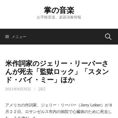
コ
掌の音楽
ン
テ
お手軽音楽、楽器演奏情報
ン
ツ
へ
検
メニュー
ス
キ
索:
ッ
米作詞家のジェリー・リーバーさ
プ
んが死去「監獄ロック」「スタン
ド・バイ・ミー」ほか
2011年8月25日
/
詞己
アメリカの作詞家、ジェリー・リーバー（Jerry Leiber）が８
月２２日、ロサンゼルス市内の病院で心臓病のために死去し