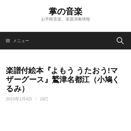
コ
掌の音楽
ン
テ
お手軽音楽、楽器演奏情報
ン
ツ
へ
検
メニュー
ス
キ
索:
ッ
楽譜付絵本『よもう うたおう!マ
プ
ザーグース』鷲津名都江（小鳩く
るみ）
2010年1月4日
/
詞己