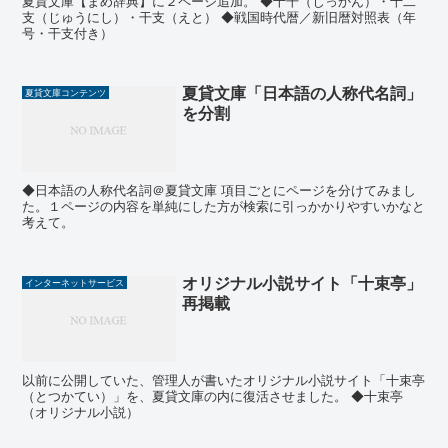
夏貸文庫【まめ辞典】に２ページ追加。 ◆十干（じっかん）・十二
支（じゅうにし）・干支（えと） ◆戦国時代暦／新旧暦対照表（年
号・干支付き）
夏貸文庫「日本語の人称代名詞」
夏貸文庫コンテンツ
を分割
◆日本語の人称代名詞＠夏貸文庫 項目ごとにページを分けてみまし
た。１ページの内容を単純にした方が検索に引っかかりやすいかなと
考えて。
オリジナル小説サイト「十束亭」
インターネットサービス
再掲載
以前に公開していた、管理人が書いたオリジナル小説サイト「十束亭
（とつかてい）」を、夏貸文庫の内に復活させました。 ◆十束亭
（オリジナル小説）