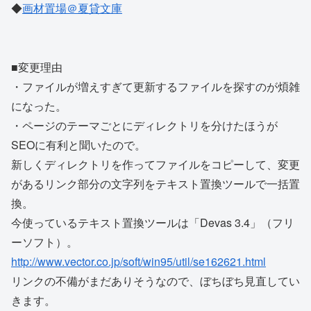
◆
画材置場＠夏貸文庫
■変更理由
・ファイルが増えすぎて更新するファイルを探すのが煩雑
になった。
・ページのテーマごとにディレクトリを分けたほうが
SEOに有利と聞いたので。
新しくディレクトリを作ってファイルをコピーして、変更
があるリンク部分の文字列をテキスト置換ツールで一括置
換。
今使っているテキスト置換ツールは「Devas 3.4」（フリ
ーソフト）。
http://www.vector.co.jp/soft/win95/util/se162621.html
リンクの不備がまだありそうなので、ぼちぼち見直してい
きます。