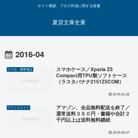
サイト構築、ブログ作成に関する覚書
夏貸文庫史乗
2016-04
スマホケース／Xparia Z5
スマホ・携帯電話
Compact用TPU製ソフトケース
（ラスタバナナ2151Z5COM）
2016.04.22
アマゾン、全品無料配送を終了／
アフィリエイト
通常送料３５０円・書籍や合計２
千円以上は送料無料継続
2016.04.07