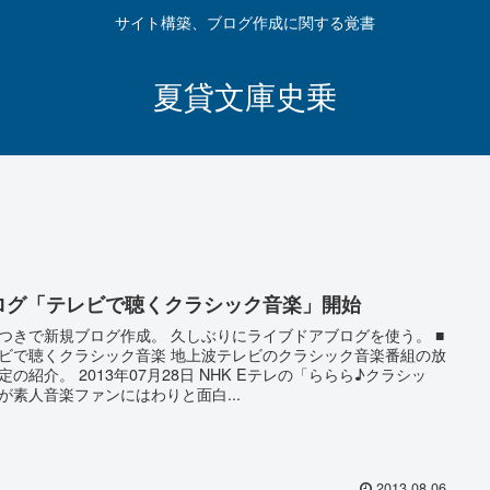
サイト構築、ブログ作成に関する覚書
夏貸文庫史乗
ログ「テレビで聴くクラシック音楽」開始
つきで新規ブログ作成。 久しぶりにライブドアブログを使う。 ■
ビで聴くクラシック音楽 地上波テレビのクラシック音楽番組の放
定の紹介。 2013年07月28日 NHK Eテレの「ららら♪クラシッ
が素人音楽ファンにはわりと面白...
2013.08.06