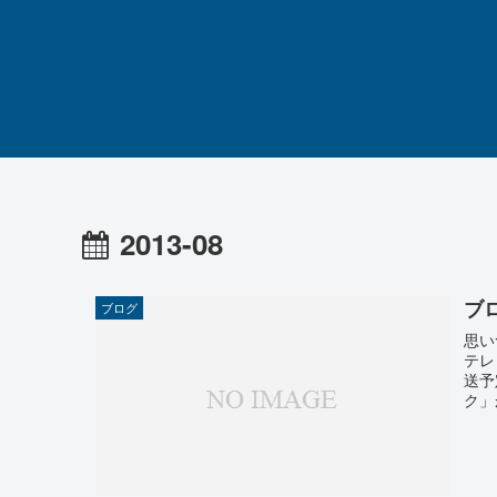
2013-08
ブ
ブログ
思い
テレ
送予
ク」