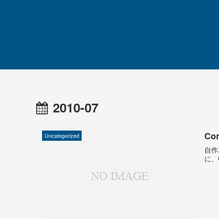
2010-07
Co
Uncategorized
自作
に、