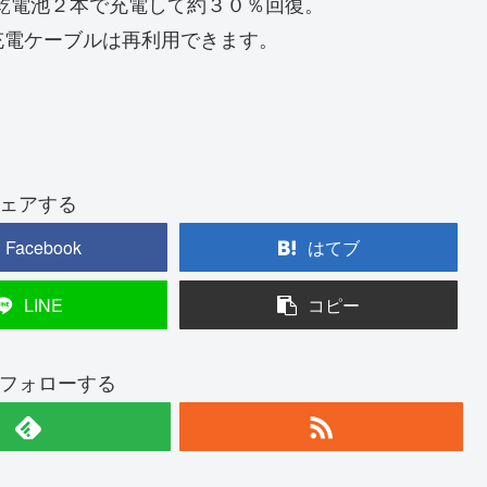
ルカリ乾電池２本で充電して約３０％回復。
充電ケーブルは再利用できます。
ェアする
Facebook
はてブ
LINE
コピー
フォローする