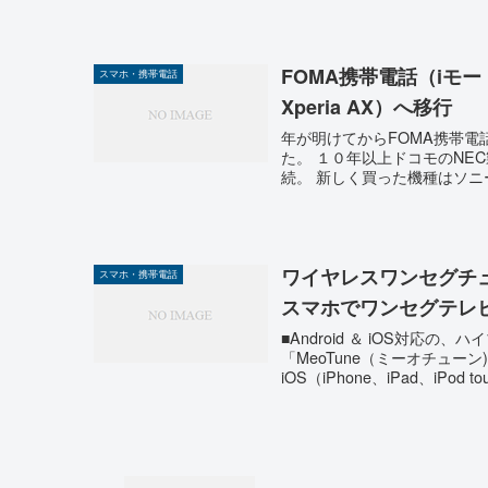
FOMA携帯電話（iモ
スマホ・携帯電話
Xperia AX）へ移行
年が明けてからFOMA携帯電話
た。 １０年以上ドコモのNE
続。 新しく買った機種はソニ
ワイヤレスワンセグチューナー
スマホ・携帯電話
スマホでワンセグテレ
■Android ＆ iOS対応
「MeoTune（ミーオチュ
iOS（iPhone、iPad、iPod to