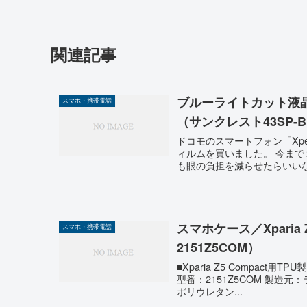
関連記事
ブルーライトカット液晶
スマホ・携帯電話
（サンクレスト43SP-B
ドコモのスマートフォン「Xpe
ィルムを買いました。 今ま
も眼の負担を減らせたらいいな
スマホケース／Xparia
スマホ・携帯電話
2151Z5COM）
■Xparia Z5 Compact用T
型番：2151Z5COM 製造
ポリウレタン...