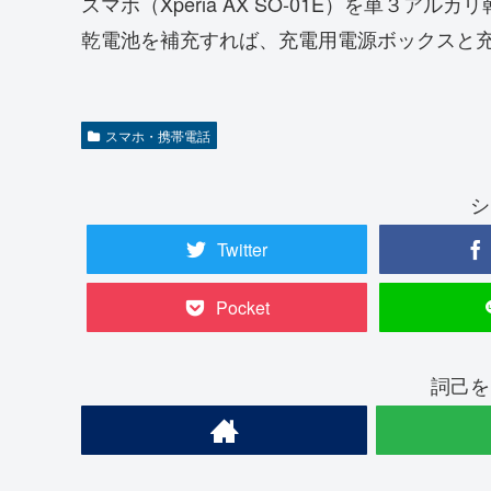
スマホ（Xperia AX SO-01E）を単３ア
乾電池を補充すれば、充電用電源ボックスと
スマホ・携帯電話
シ
Twitter
Pocket
詞己を