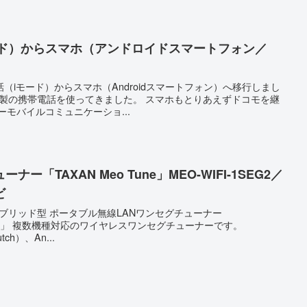
ード）からスマホ（アンドロイドスマートフォン／
（iモード）からスマホ（Androidスマートフォン）へ移行しまし
C製の携帯電話を使ってきました。 スマホもとりあえずドコモを継
ーモバイルコミュニケーショ...
「TAXAN Meo Tune」MEO-WIFI-1SEG2／
ビ
の、ハイブリッド型 ポータブル無線LANワンセグチューナー
ーン)」 複数機種対応のワイヤレスワンセグチューナーです。
utch）、An...