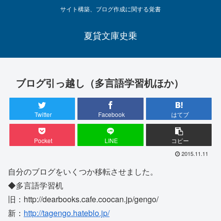
サイト構築、ブログ作成に関する覚書
夏貸文庫史乗
ブログ引っ越し（多言語学習机ほか）
Twitter
Facebook
はてブ
Pocket
LINE
コピー
2015.11.11
自分のブログをいくつか移転させました。
◆多言語学習机
旧：http://dearbooks.cafe.coocan.jp/gengo/
新：
http://tagengo.hateblo.jp/