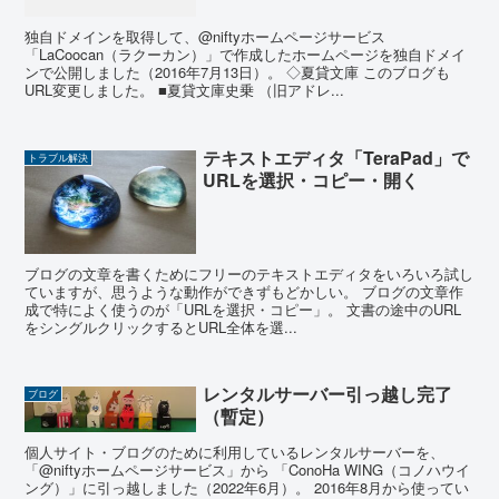
独自ドメインを取得して、@niftyホームページサービス
「LaCoocan（ラクーカン）」で作成したホームページを独自ドメイ
ンで公開しました（2016年7月13日）。 ◇夏貸文庫 このブログも
URL変更しました。 ■夏貸文庫史乗 （旧アドレ...
テキストエディタ「TeraPad」で
トラブル解決
URLを選択・コピー・開く
ブログの文章を書くためにフリーのテキストエディタをいろいろ試し
ていますが、思うような動作ができずもどかしい。 ブログの文章作
成で特によく使うのが「URLを選択・コピー」。 文書の途中のURL
をシングルクリックするとURL全体を選...
レンタルサーバー引っ越し完了
ブログ
（暫定）
個人サイト・ブログのために利用しているレンタルサーバーを、
「@niftyホームページサービス」から 「ConoHa WING（コノハウイ
ング）」に引っ越しました（2022年6月）。 2016年8月から使ってい