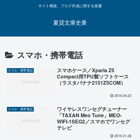
サイト構築、ブログ作成に関する覚書
夏貸文庫史乗
スマホ・携帯電話
スマホケース／Xparia Z5
スマホ・携帯電話
Compact用TPU製ソフトケース
（ラスタバナナ2151Z5COM）
2016.04.22
ワイヤレスワンセグチューナー
スマホ・携帯電話
「TAXAN Meo Tune」MEO-
WIFI-1SEG2／スマホでワンセグ
テレビ
2015.01.28