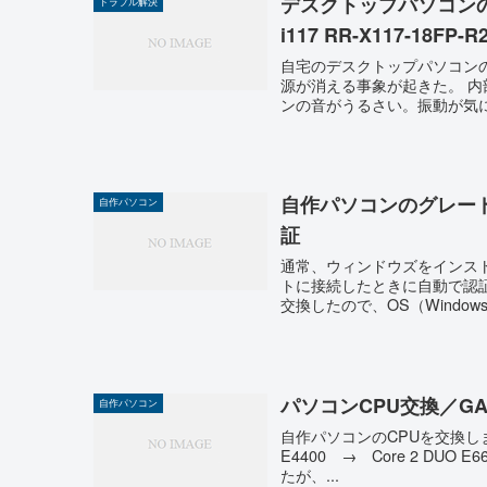
デスクトップパソコンのCPU
トラブル解決
i117 RR-X117-18FP-
自宅のデスクトップパソコンの
源が消える事象が起きた。 内
ンの音がうるさい。振動が気になる
自作パソコンのグレードア
自作パソコン
証
通常、ウィンドウズをインス
トに接続したときに自動で認
交換したので、OS（Window
パソコンCPU交換／GA-965G
自作パソコン
自作パソコンのCPUを交換しました。 MB
E4400 → Core 2 D
たが、...