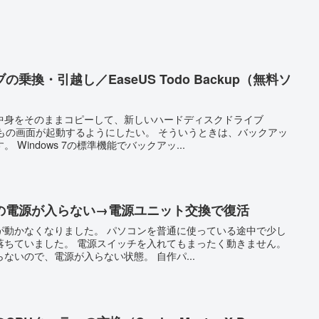
乗換・引越し／EaseUS Todo Backup（無料ソ
中身をそのままコピーして、新しいハードディスクドライブ
もの画面が起動するようにしたい。 そういうときは、バックアッ
Windows 7の標準機能でバックアッ...
の電源が入らない→電源ユニット交換で復活
が動かなくなりました。 パソコンを普通に使っている途中で少し
落ちていました。 電源スイッチを入れてもまったく動きません。
ないので、電源が入らない状態。 自作パ...