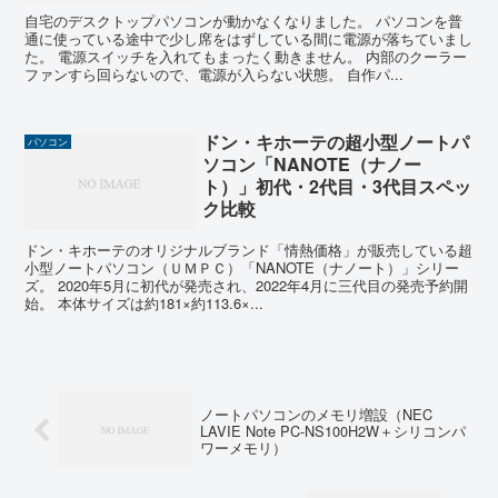
自宅のデスクトップパソコンが動かなくなりました。 パソコンを普
通に使っている途中で少し席をはずしている間に電源が落ちていまし
た。 電源スイッチを入れてもまったく動きません。 内部のクーラー
ファンすら回らないので、電源が入らない状態。 自作パ...
ドン・キホーテの超小型ノートパ
パソコン
ソコン「NANOTE（ナノー
ト）」初代・2代目・3代目スペッ
ク比較
ドン・キホーテのオリジナルブランド「情熱価格」が販売している超
小型ノートパソコン（ＵＭＰＣ）「NANOTE（ナノート）」シリー
ズ。 2020年5月に初代が発売され、2022年4月に三代目の発売予約開
始。 本体サイズは約181×約113.6×...
ノートパソコンのメモリ増設（NEC
LAVIE Note PC-NS100H2W＋シリコンパ
ワーメモリ）